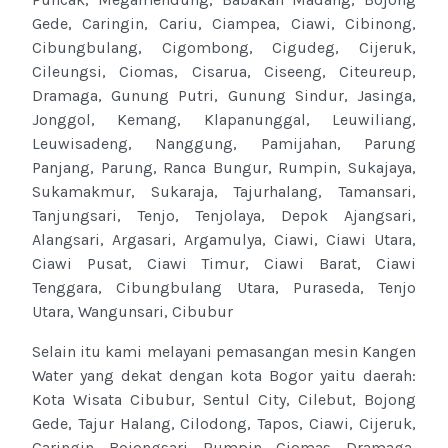
Gede, Caringin, Cariu, Ciampea, Ciawi, Cibinong,
Cibungbulang, Cigombong, Cigudeg, Cijeruk,
Cileungsi, Ciomas, Cisarua, Ciseeng, Citeureup,
Dramaga, Gunung Putri, Gunung Sindur, Jasinga,
Jonggol, Kemang, Klapanunggal, Leuwiliang,
Leuwisadeng, Nanggung, Pamijahan, Parung
Panjang, Parung, Ranca Bungur, Rumpin, Sukajaya,
Sukamakmur, Sukaraja, Tajurhalang, Tamansari,
Tanjungsari, Tenjo, Tenjolaya, Depok Ajangsari,
Alangsari, Argasari, Argamulya, Ciawi, Ciawi Utara,
Ciawi Pusat, Ciawi Timur, Ciawi Barat, Ciawi
Tenggara, Cibungbulang Utara, Puraseda, Tenjo
Utara, Wangunsari, Cibubur
Selain itu kami melayani pemasangan mesin Kangen
Water yang dekat dengan kota Bogor yaitu daerah:
Kota Wisata Cibubur, Sentul City, Cilebut, Bojong
Gede, Tajur Halang, Cilodong, Tapos, Ciawi, Cijeruk,
Caringin, Bojongsari, Rumpin, Ciomas, Dramaga,