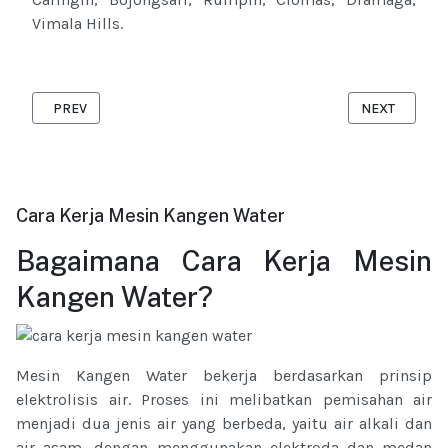
Vimala Hills.
PREVIOUS ARTICLE: KANGEN WATER CIKARANG
NEXT ARTICL
PREV
NEXT
Cara Kerja Mesin Kangen Water
Bagaimana Cara Kerja Mesin
Kangen Water?
Mesin Kangen Water bekerja berdasarkan prinsip
elektrolisis air. Proses ini melibatkan pemisahan air
menjadi dua jenis air yang berbeda, yaitu air alkali dan
air asam, dengan menggunakan elektroda dan medan