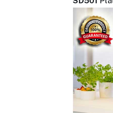
SD501
Pla