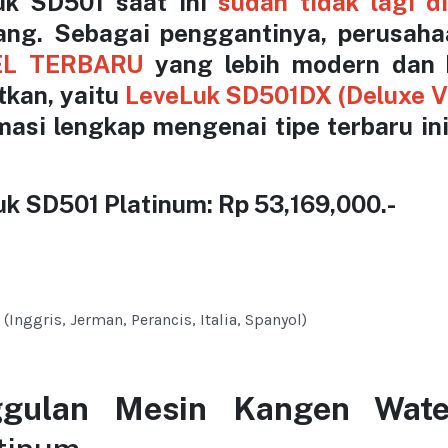
uk SD501 saat ini
sudah tidak lagi d
pang. Sebagai penggantinya, perusaha
L TERBARU
yang lebih modern dan 
tkan, yaitu
LeveLuk SD501DX (Deluxe V
masi lengkap mengenai tipe terbaru ini
k SD501 Platinum: Rp 53,169,000.-
(Inggris, Jerman, Perancis, Italia, Spanyol)
ggulan Mesin Kangen Wate