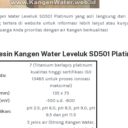
en Water Leveluk SD501 Platinum yang asli langsung dari 
tertera di website untuk informasi lebih lanjut atau kun
uarga Anda prioritas dengan air Kangen berkualitas!
esin Kangen Water Leveluk SD501 Plat
7 (Titanium berlapis platinum
kualitas tinggi sertifikasi ISO
da:
13485 untuk proses ionisasi
maksimal)
 (mm)
135 x 75
 (mV)
-550 s.d. -800
pH 2.5, pH 6.0, pH 8.5, pH 9.0, pH
ilkan:
9.5 dan pH 11.5
5 jenis air (Strong Kangen Water,