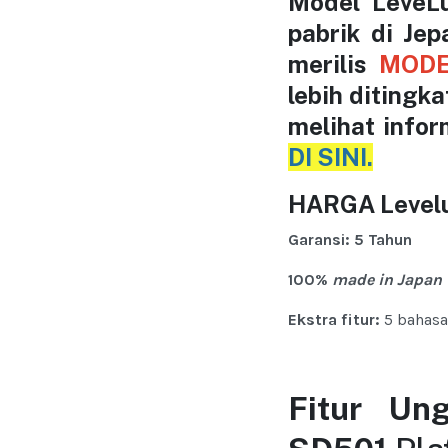
Model LeveL
pabrik di Je
merilis
MODE
lebih ditingka
melihat infor
DI SINI.
HARGA Levelu
Garansi: 5 Tahun
100%
made in Japan
Ekstra fitur:
5 bahasa 
Fitur Un