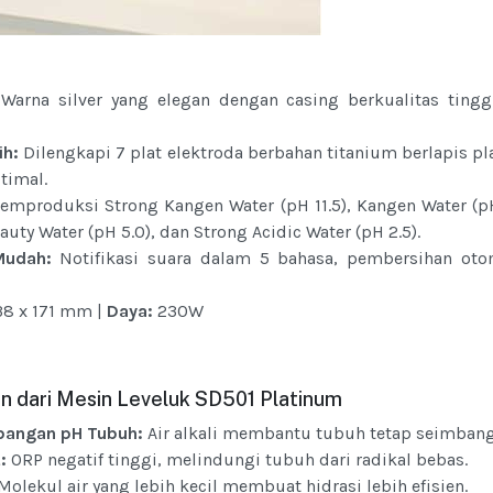
Warna silver yang elegan dengan casing berkualitas tingg
ih:
Dilengkapi 7 plat elektroda berbahan titanium berlapis p
ptimal.
mproduksi Strong Kangen Water (pH 11.5), Kangen Water (pH 
auty Water (pH 5.0), dan Strong Acidic Water (pH 2.5).
Mudah:
Notifikasi suara dalam 5 bahasa, pembersihan oto
38 x 171 mm |
Daya:
230W
n dari Mesin Leveluk SD501 Platinum
bangan pH Tubuh:
Air alkali membantu tubuh tetap seimbang
:
ORP negatif tinggi, melindungi tubuh dari radikal bebas.
Molekul air yang lebih kecil membuat hidrasi lebih efisien.